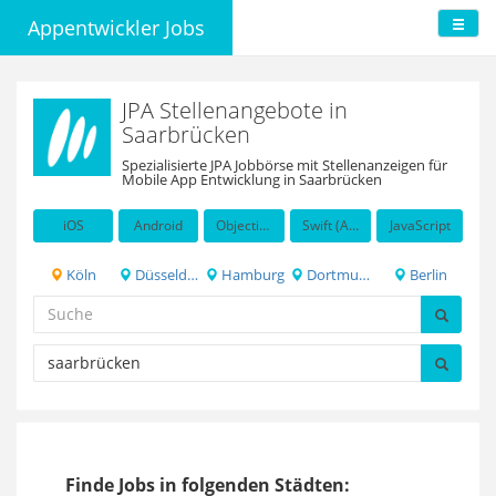
Appentwickler Jobs
JPA Stellenangebote in
Saarbrücken
Spezialisierte JPA Jobbörse mit Stellenanzeigen für
Mobile App Entwicklung in Saarbrücken
iOS
Android
Objective-C
Swift (Apple programming language)
JavaScript
Köln
Düsseldorf
Hamburg
Dortmund
Berlin
Finde Jobs in folgenden Städten: