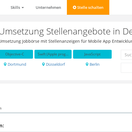
Skills
Unternehmen
Stelle schalten
 Umsetzung Stellenangebote in D
/ Umsetzung Jobbörse mit Stellenanzeigen für Mobile App Entwicklu
Objective-C
Swift (Apple programming language)
JavaScript
Dortmund
Düsseldorf
Berlin
s
n: