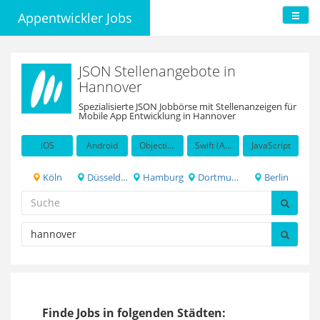
Appentwickler Jobs
JSON Stellenangebote in
Hannover
Spezialisierte JSON Jobbörse mit Stellenanzeigen für
Mobile App Entwicklung in Hannover
iOS
Android
Objective-C
Swift (Apple programming language)
JavaScript
Köln
Düsseldorf
Hamburg
Dortmund
Berlin
Finde Jobs in folgenden Städten: