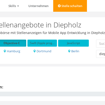
Skills
Unternehmen
Stelle schalten
tellenangebote in Diepholz
obbörse mit Stellenanzeigen für Mobile App Entwicklung in Diephol
Objective-C
Swift (Apple programming language)
JavaScript
Hamburg
Dortmund
Berlin
n: