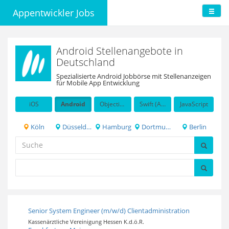
Appentwickler Jobs
Android Stellenangebote in
Deutschland
Spezialisierte Android Jobbörse mit Stellenanzeigen
für Mobile App Entwicklung
iOS
Android
Objective-C
Swift (Apple programming language)
JavaScript
Köln
Düsseldorf
Hamburg
Dortmund
Berlin
Senior System Engineer (m/w/d) Clientadministration
Kassenärztliche Vereinigung Hessen K.d.ö.R.