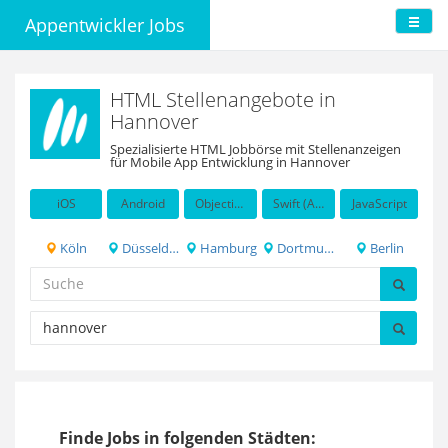
Appentwickler Jobs
HTML Stellenangebote in
Hannover
Spezialisierte HTML Jobbörse mit Stellenanzeigen
für Mobile App Entwicklung in Hannover
iOS
Android
Objective-C
Swift (Apple programming language)
JavaScript
Köln
Düsseldorf
Hamburg
Dortmund
Berlin
Finde Jobs in folgenden Städten: