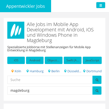
Appentwickler Jobs
Alle Jobs im Mobile App
Development mit Android, iOS
und Windows Phone in
Magdeburg
Spezialisierte Jobbörse mit Stellenanzeigen für Mobile App
Entwicklung in Magdeburg
iOS
Android
Objective-C
Swift (Apple programming language)
JavaScript
Köln
Hamburg
Berlin
Düsseldorf
Dortmund