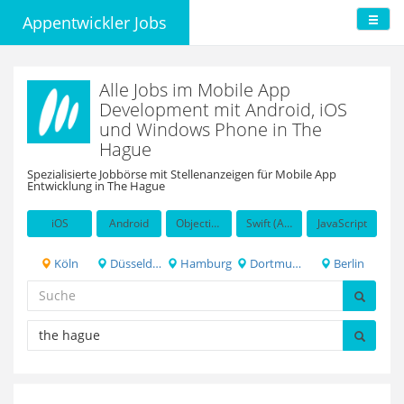
Appentwickler Jobs
Alle Jobs im Mobile App
Development mit Android, iOS
und Windows Phone in The
Hague
Spezialisierte Jobbörse mit Stellenanzeigen für Mobile App
Entwicklung in The Hague
iOS
Android
Objective-C
Swift (Apple programming language)
JavaScript
Köln
Düsseldorf
Hamburg
Dortmund
Berlin