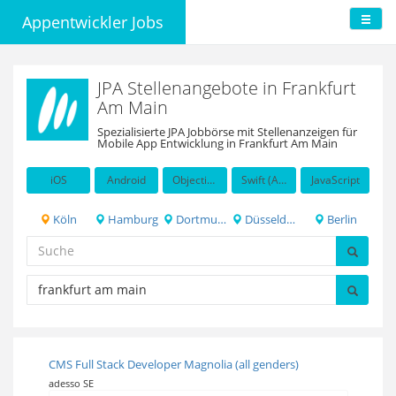
Appentwickler Jobs
JPA Stellenangebote in Frankfurt
Am Main
Spezialisierte JPA Jobbörse mit Stellenanzeigen für
Mobile App Entwicklung in Frankfurt Am Main
iOS
Android
Objective-C
Swift (Apple programming language)
JavaScript
Köln
Hamburg
Dortmund
Düsseldorf
Berlin
CMS Full Stack Developer Magnolia (all genders)
adesso SE