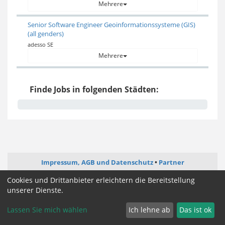
Mehrere
Senior Software Engineer Geoinformationssysteme (GIS)
(all genders)
adesso SE
Mehrere
Finde Jobs in folgenden Städten:
Impressum, AGB und Datenschutz
Partner
Cookies und Drittanbieter erleichtern die Bereitstellung
Cookie Zustimmung ändern
unserer Dienste.
Lassen Sie mich wählen
Ich lehne ab
Das ist ok