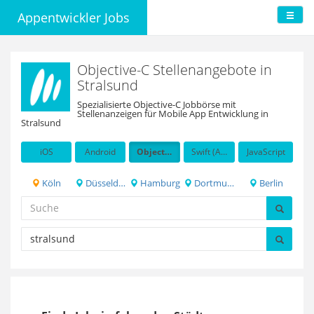
Appentwickler Jobs
Objective-C Stellenangebote in
Stralsund
Spezialisierte Objective-C Jobbörse mit
Stellenanzeigen für Mobile App Entwicklung in
Stralsund
iOS
Android
Objective-C
Swift (Apple programming language)
JavaScript
Köln
Düsseldorf
Hamburg
Dortmund
Berlin