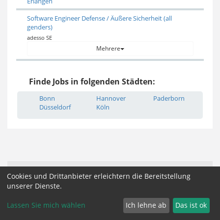
Erlangen
Software Engineer Defense / Äußere Sicherheit (all
genders)
adesso SE
Mehrere
Finde Jobs in folgenden Städten:
Bonn
Hannover
Paderborn
Düsseldorf
Köln
Impressum, AGB und Datenschutz
Partner
Cookies und Drittanbieter erleichtern die Bereitstellung
unserer Dienste.
Cookie Zustimmung ändern
Lassen Sie mich wählen
Ich lehne ab
Das ist ok