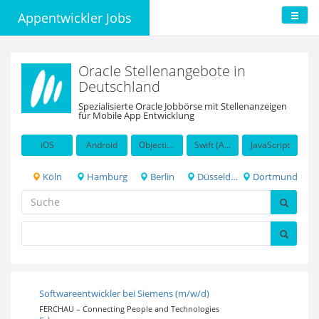
Appentwickler Jobs
Oracle Stellenangebote in
Deutschland
Spezialisierte Oracle Jobbörse mit Stellenanzeigen
für Mobile App Entwicklung
iOS
Android
Objective-C
Swift (Apple programming language)
JavaScript
Köln
Hamburg
Berlin
Düsseldorf
Dortmund
Softwareentwickler bei Siemens (m/w/d)
FERCHAU – Connecting People and Technologies