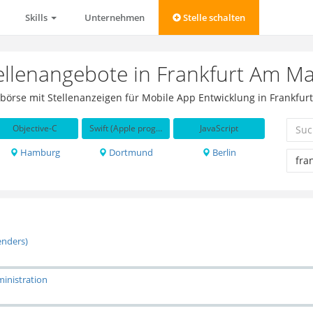
Skills
Unternehmen
Stelle schalten
ellenangebote in Frankfurt Am Ma
obbörse mit Stellenanzeigen für Mobile App Entwicklung in Frankfu
Objective-C
Swift (Apple programming language)
JavaScript
Hamburg
Dortmund
Berlin
enders)
inistration