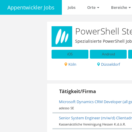
Appentwickler Jobs
Jobs
Orte
Bereiche
PowerShell St
Spezialisierte PowerShell J
iOS
Android
Köln
Düsseldorf
Tätigkeit/Firma
Microsoft Dynamics CRM Developer (all g
adesso SE
Senior System Engineer (m/w/d) Clientadm
Kassenärztliche Vereinigung Hessen K.d.ö.R.