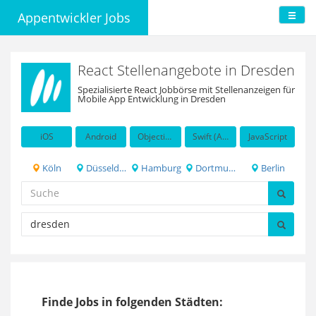
Appentwickler Jobs
React Stellenangebote in Dresden
Spezialisierte React Jobbörse mit Stellenanzeigen für
Mobile App Entwicklung in Dresden
iOS
Android
Objective-C
Swift (Apple programming language)
JavaScript
Köln
Düsseldorf
Hamburg
Dortmund
Berlin
Finde Jobs in folgenden Städten: