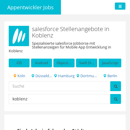
Appentwickler Jobs
salesforce Stellenangebote in
Koblenz
Spezialisierte salesforce Jobbörse mit
Stellenanzeigen für Mobile App Entwicklung in
Koblenz
iOS
Android
Objective-C
Swift (Apple programming language)
JavaScript
Köln
Düsseldorf
Hamburg
Dortmund
Berlin