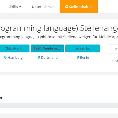
Skills
Unternehmen
Stelle schalten
programming language) Stellenang
 programming language) Jobbörse mit Stellenanzeigen für Mobile Ap
Objective-C
Swift (Apple programming language)
JavaScript
Hamburg
Dortmund
Berlin
n: