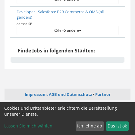
Developer - Salesforce B2B Commerce & OMS (all
genders)
adesso SE
Köln +5 andere
Finde Jobs in folgenden Städten:
Impressum, AGB und Datenschutz
Partner
Cookies und Drittanbieter erleichtern die Bereitstellung
Cookie Zustimmung ändern
unserer Dienste.
Lassen Sie mich wählen
Ich lehne ab
Das ist ok