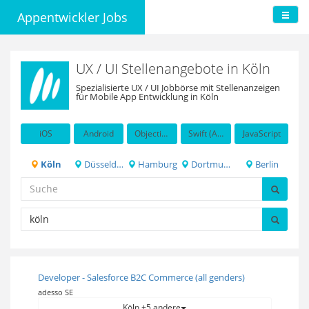
Appentwickler Jobs
UX / UI Stellenangebote in Köln
Spezialisierte UX / UI Jobbörse mit Stellenanzeigen
für Mobile App Entwicklung in Köln
iOS
Android
Objective-C
Swift (Apple programming language)
JavaScript
Köln
Düsseldorf
Hamburg
Dortmund
Berlin
Developer - Salesforce B2C Commerce (all genders)
adesso SE
Köln +5 andere