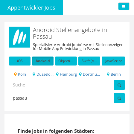
Appentwickler Jobs
Android Stellenangebote in
Passau
Spezialisierte Android Jobbörse mit Stellenanzeigen
für Mobile App Entwicklung in Passau
iOS
Android
Objective-C
Swift (Apple programming language)
JavaScript
Köln
Düsseldorf
Hamburg
Dortmund
Berlin
Finde Jobs in folgenden Städten: