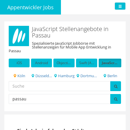
Appentwickler Jobs
JavaScript Stellenangebote in
Passau
Spezialisierte JavaScript Jobbörse mit
Stellenanzeigen für Mobile App Entwicklung in
Passau
iOS
Android
Objective-C
Swift (Apple programming language)
JavaScript
Köln
Düsseldorf
Hamburg
Dortmund
Berlin