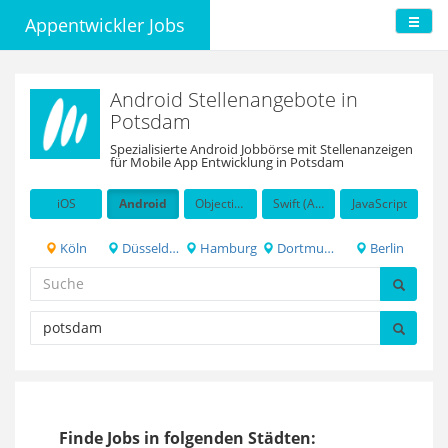
Appentwickler Jobs
Android Stellenangebote in
Potsdam
Spezialisierte Android Jobbörse mit Stellenanzeigen
für Mobile App Entwicklung in Potsdam
iOS
Android
Objective-C
Swift (Apple programming language)
JavaScript
Köln
Düsseldorf
Hamburg
Dortmund
Berlin
Finde Jobs in folgenden Städten: