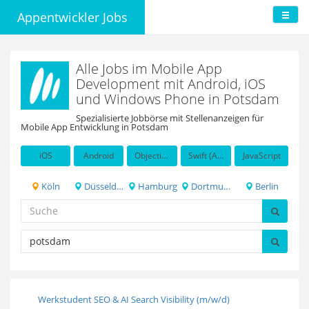
Appentwickler Jobs
Alle Jobs im Mobile App
Development mit Android, iOS
und Windows Phone in Potsdam
Spezialisierte Jobbörse mit Stellenanzeigen für
Mobile App Entwicklung in Potsdam
iOS
Android
Objective-C
Swift (Apple programming language)
JavaScript
Köln
Düsseldorf
Hamburg
Dortmund
Berlin
Werkstudent SEO & AI Search Visibility (m/w/d)