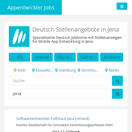
Appentwickler Jobs
Deutsch Stellenangebote in Jena
Spezialisierte Deutsch Jobbörse mit Stellenanzeigen
für Mobile App Entwicklung in Jena
iOS
Android
Objective-C
Swift (Apple programming language)
JavaScript
Köln
Düsseldorf
Hamburg
Dortmund
Berlin
Softwareentwickler FullStack Java (m/w/d)
Inverso Gesellschaft für innovative Versicherungssoftware mbH
Jena +2 andere