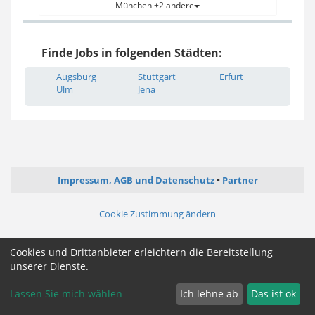
München +2 andere
Finde Jobs in folgenden Städten:
Augsburg
Stuttgart
Erfurt
Ulm
Jena
Impressum, AGB und Datenschutz
Partner
Cookie Zustimmung ändern
Cookies und Drittanbieter erleichtern die Bereitstellung
unserer Dienste.
Lassen Sie mich wählen
Ich lehne ab
Das ist ok