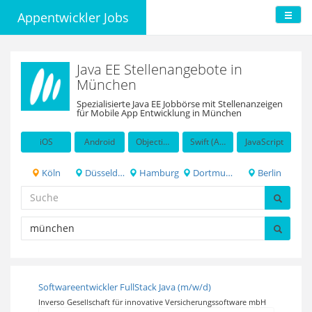
Appentwickler Jobs
Java EE Stellenangebote in
München
Spezialisierte Java EE Jobbörse mit Stellenanzeigen
für Mobile App Entwicklung in München
iOS
Android
Objective-C
Swift (Apple programming language)
JavaScript
Köln
Düsseldorf
Hamburg
Dortmund
Berlin
Softwareentwickler FullStack Java (m/w/d)
Inverso Gesellschaft für innovative Versicherungssoftware mbH