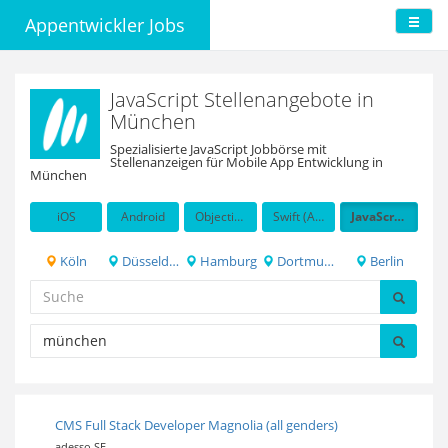
Appentwickler Jobs
JavaScript Stellenangebote in
München
Spezialisierte JavaScript Jobbörse mit
Stellenanzeigen für Mobile App Entwicklung in
München
iOS
Android
Objective-C
Swift (Apple programming language)
JavaScript
Köln
Düsseldorf
Hamburg
Dortmund
Berlin
CMS Full Stack Developer Magnolia (all genders)
adesso SE