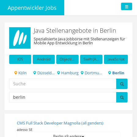
Appentwickler Jobs
Java Stellenangebote in Berlin
Spezialisierte Java Jobbörse mit Stellenanzeigen für
Mobile App Entwicklung in Berlin
iOS
Android
Objective-C
Swift (Apple programming language)
JavaScript
Köln
Düsseldorf
Hamburg
Dortmund
Berlin
CMS Full Stack Developer Magnolia (all genders)
adesso SE
Berlin +9 andere