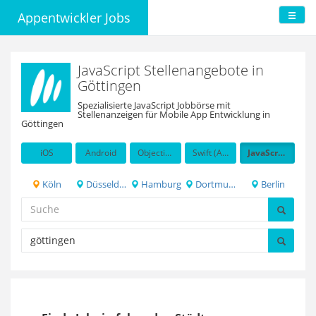
Appentwickler Jobs
JavaScript Stellenangebote in
Göttingen
Spezialisierte JavaScript Jobbörse mit
Stellenanzeigen für Mobile App Entwicklung in
Göttingen
iOS
Android
Objective-C
Swift (Apple programming language)
JavaScript
Köln
Düsseldorf
Hamburg
Dortmund
Berlin