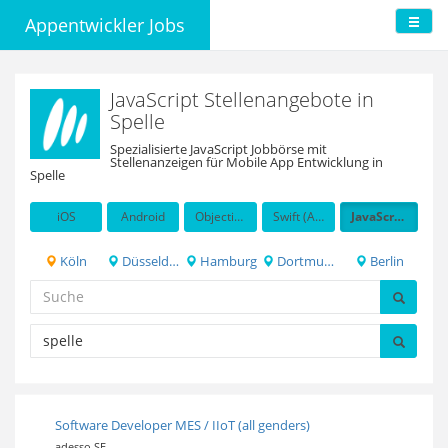
Appentwickler Jobs
JavaScript Stellenangebote in
Spelle
Spezialisierte JavaScript Jobbörse mit
Stellenanzeigen für Mobile App Entwicklung in
Spelle
iOS
Android
Objective-C
Swift (Apple programming language)
JavaScript
Köln
Düsseldorf
Hamburg
Dortmund
Berlin
Software Developer MES / IIoT (all genders)
adesso SE