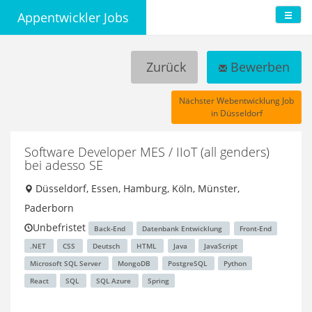
Appentwickler Jobs
Zurück
Bewerben
Nächster Webentwicklung Job
in Düsseldorf
Software Developer MES / IIoT (all genders)
bei adesso SE
Düsseldorf, Essen, Hamburg, Köln, Münster,
Paderborn
Unbefristet
Back-End
Datenbank Entwicklung
Front-End
.NET
CSS
Deutsch
HTML
Java
JavaScript
Microsoft SQL Server
MongoDB
PostgreSQL
Python
React
SQL
SQL Azure
Spring