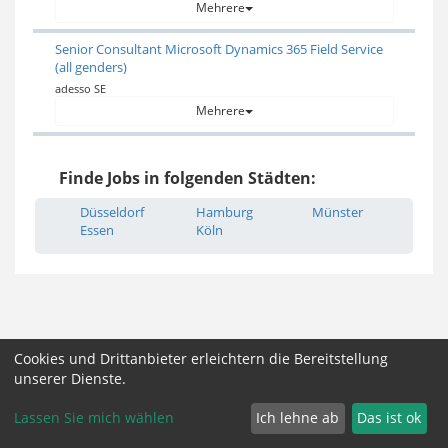
Mehrere
Senior Consultant Microsoft Dynamics 365 Field Service
(all genders)
adesso SE
Mehrere
Finde Jobs in folgenden Städten:
Düsseldorf
Hamburg
Münster
Essen
Köln
Cookies und Drittanbieter erleichtern die Bereitstellung
Impressum, AGB und Datenschutz
Partner
unserer Dienste.
Cookie Zustimmung ändern
Lassen Sie mich wählen
Ich lehne ab
Das ist ok