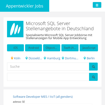
Appentwickler Jobs
Microsoft SQL Server
Stellenangebote in Deutschland
Spezialisierte Microsoft SQL Server Jobbörse mit
Stellenanzeigen für Mobile App Entwicklung
iOS
Android
Objective-C
Swift (Apple programming language)
JavaScript
Köln
Düsseldorf
Hamburg
Dortmund
Berlin
Software Developer MES / IIoT (all genders)
adesso SE