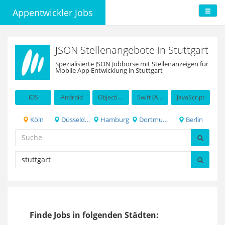
Appentwickler Jobs
JSON Stellenangebote in Stuttgart
Spezialisierte JSON Jobbörse mit Stellenanzeigen für
Mobile App Entwicklung in Stuttgart
iOS
Android
Objective-C
Swift (Apple programming language)
JavaScript
Köln
Düsseldorf
Hamburg
Dortmund
Berlin
Finde Jobs in folgenden Städten: