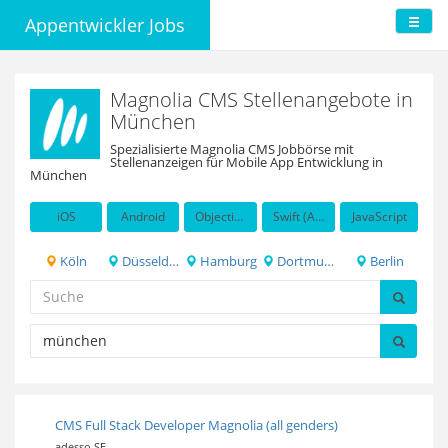
Appentwickler Jobs
Magnolia CMS Stellenangebote in
München
Spezialisierte Magnolia CMS Jobbörse mit
Stellenanzeigen für Mobile App Entwicklung in
München
iOS
Android
Objective-C
Swift (Apple programming language)
JavaScript
Köln
Düsseldorf
Hamburg
Dortmund
Berlin
CMS Full Stack Developer Magnolia (all genders)
adesso SE