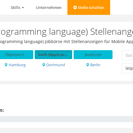
Skills
Unternehmen
Stelle schalten
programming language) Stellenange
programming language) Jobbörse mit Stellenanzeigen für Mobile App
Objective-C
Swift (Apple programming language)
JavaScript
Hamburg
Dortmund
Berlin
n: