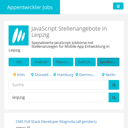
Appentwickler Jobs
JavaScript Stellenangebote in
Leipzig
Spezialisierte JavaScript Jobbörse mit
Stellenanzeigen für Mobile App Entwicklung in
Leipzig
iOS
Android
Objective-C
Swift (Apple programming language)
JavaScript
Köln
Düsseldorf
Hamburg
Dortmund
Berlin
CMS Full Stack Developer Magnolia (all genders)
adesso SE