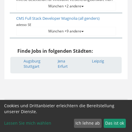
München +2 andere
CMS Full Stack Developer Magnolia (all genders)
adesso SE
München +9 andere
Finde Jobs in folgenden Städten:
Augsburg
Jena
Leipzig
Stuttgart
Erfurt
Impressum, AGB und Datenschutz
Partner
Cookies und Drittanbieter erleichtern die Bereitstellung
unserer Dienste.
Cookie Zustimmung ändern
Lassen Sie mich wählen
Ich lehne ab
Das ist ok