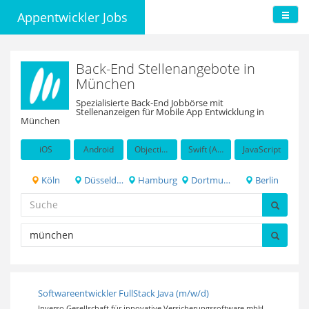
Appentwickler Jobs
Back-End Stellenangebote in
München
Spezialisierte Back-End Jobbörse mit
Stellenanzeigen für Mobile App Entwicklung in
München
iOS
Android
Objective-C
Swift (Apple programming language)
JavaScript
Köln
Düsseldorf
Hamburg
Dortmund
Berlin
Softwareentwickler FullStack Java (m/w/d)
Inverso Gesellschaft für innovative Versicherungssoftware mbH