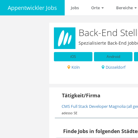
Appentwickler Jobs
Jobs
Orte
Bereiche
Back-End Stel
Spezialisierte Back-End Jobb
iOS
Android
Köln
Düsseldorf
Tätigkeit/Firma
CMS Full Stack Developer Magnolia (all ge
adesso SE
Finde Jobs in folgenden Städte