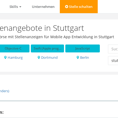
Skills
Unternehmen
Stelle schalten
lenangebote in Stuttgart
örse mit Stellenanzeigen für Mobile App Entwicklung in Stuttgart
Objective-C
Swift (Apple programming language)
JavaScript
Hamburg
Dortmund
Berlin
nders)
n: