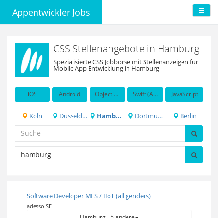
Appentwickler Jobs
CSS Stellenangebote in Hamburg
Spezialisierte CSS Jobbörse mit Stellenanzeigen für
Mobile App Entwicklung in Hamburg
iOS
Android
Objective-C
Swift (Apple programming language)
JavaScript
Köln
Düsseldorf
Hamburg
Dortmund
Berlin
Software Developer MES / IIoT (all genders)
adesso SE
Hamburg +5 andere