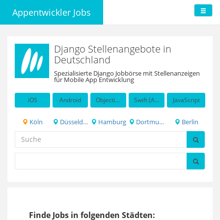
Appentwickler Jobs
Django Stellenangebote in
Deutschland
Spezialisierte Django Jobbörse mit Stellenanzeigen
für Mobile App Entwicklung
iOS
Android
Objective-C
Swift (Apple programming language)
JavaScript
Köln
Düsseldorf
Hamburg
Dortmund
Berlin
Finde Jobs in folgenden Städten: