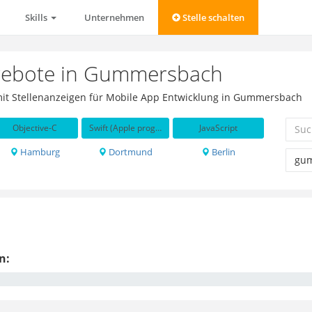
Skills
Unternehmen
Stelle schalten
ngebote in Gummersbach
 mit Stellenanzeigen für Mobile App Entwicklung in Gummersbach
Objective-C
Swift (Apple programming language)
JavaScript
Hamburg
Dortmund
Berlin
n: