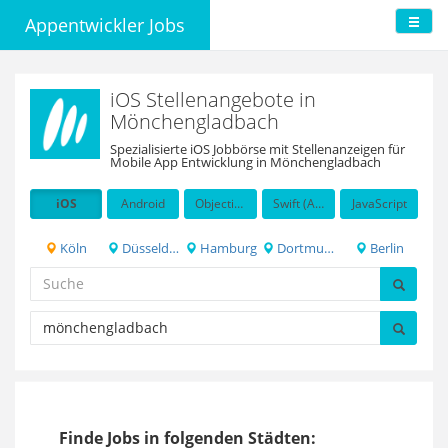
Appentwickler Jobs
iOS Stellenangebote in
Mönchengladbach
Spezialisierte iOS Jobbörse mit Stellenanzeigen für
Mobile App Entwicklung in Mönchengladbach
iOS
Android
Objective-C
Swift (Apple programming language)
JavaScript
Köln
Düsseldorf
Hamburg
Dortmund
Berlin
Finde Jobs in folgenden Städten: