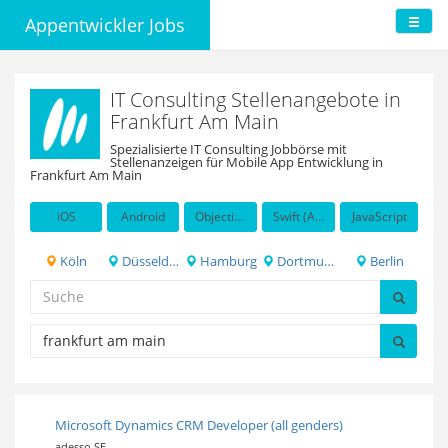
Appentwickler Jobs
IT Consulting Stellenangebote in
Frankfurt Am Main
Spezialisierte IT Consulting Jobbörse mit
Stellenanzeigen für Mobile App Entwicklung in
Frankfurt Am Main
iOS
Android
Objective-C
Swift (Apple programming language)
JavaScript
Köln
Düsseldorf
Hamburg
Dortmund
Berlin
Microsoft Dynamics CRM Developer (all genders)
adesso SE