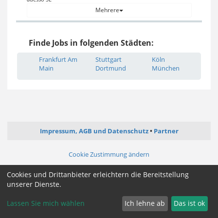
Mehrere
Finde Jobs in folgenden Städten:
Frankfurt Am
Stuttgart
Köln
Main
Dortmund
München
Impressum, AGB und Datenschutz
Partner
Cookie Zustimmung ändern
Cookies und Drittanbieter erleichtern die Bereitstellung
unserer Dienste.
Lassen Sie mich wählen
Ich lehne ab
Das ist ok