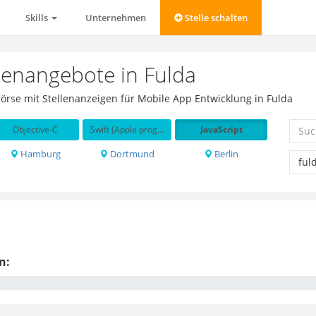
Skills
Unternehmen
Stelle schalten
llenangebote in Fulda
bbörse mit Stellenanzeigen für Mobile App Entwicklung in Fulda
Objective-C
Swift (Apple programming language)
JavaScript
Hamburg
Dortmund
Berlin
n: