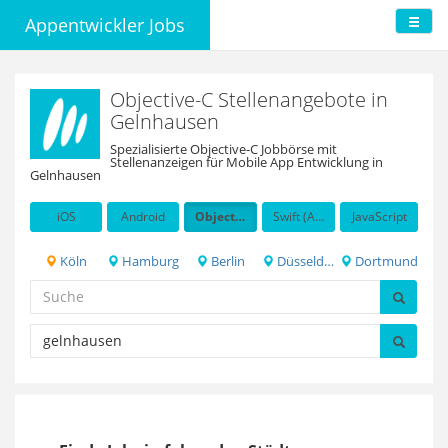
Appentwickler Jobs
Objective-C Stellenangebote in
Gelnhausen
Spezialisierte Objective-C Jobbörse mit
Stellenanzeigen für Mobile App Entwicklung in
Gelnhausen
iOS
Android
Objective-C
Swift (Apple programming language)
JavaScript
Köln
Hamburg
Berlin
Düsseldorf
Dortmund