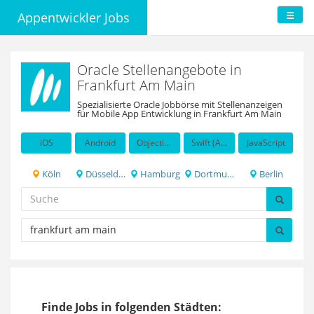
Appentwickler Jobs
Oracle Stellenangebote in
Frankfurt Am Main
Spezialisierte Oracle Jobbörse mit Stellenanzeigen
für Mobile App Entwicklung in Frankfurt Am Main
iOS
Android
Objective-C
Swift (Apple programming language)
JavaScript
Köln
Düsseldorf
Hamburg
Dortmund
Berlin
Finde Jobs in folgenden Städten: