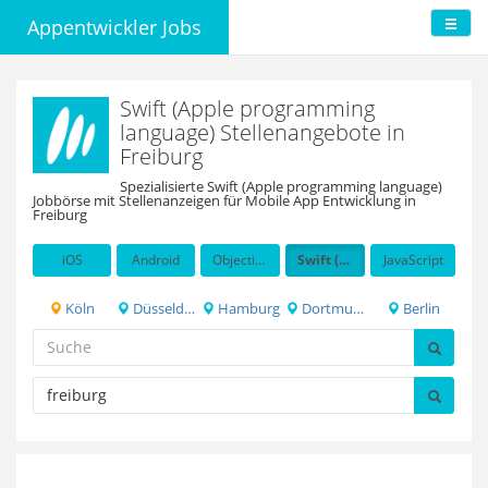
Appentwickler Jobs
Swift (Apple programming
language) Stellenangebote in
Freiburg
Spezialisierte Swift (Apple programming language)
Jobbörse mit Stellenanzeigen für Mobile App Entwicklung in
Freiburg
iOS
Android
Objective-C
Swift (Apple programming language)
JavaScript
Köln
Düsseldorf
Hamburg
Dortmund
Berlin