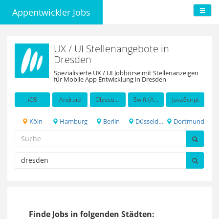
Appentwickler Jobs
UX / UI Stellenangebote in
Dresden
Spezialisierte UX / UI Jobbörse mit Stellenanzeigen
für Mobile App Entwicklung in Dresden
iOS
Android
Objective-C
Swift (Apple programming language)
JavaScript
Köln
Hamburg
Berlin
Düsseldorf
Dortmund
Finde Jobs in folgenden Städten: