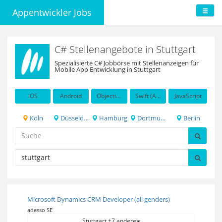
Appentwickler Jobs
C# Stellenangebote in Stuttgart
Spezialisierte C# Jobbörse mit Stellenanzeigen für
Mobile App Entwicklung in Stuttgart
iOS
Android
Objective-C
Swift (Apple programming language)
JavaScript
Köln
Düsseldorf
Hamburg
Dortmund
Berlin
Microsoft Dynamics CRM Developer (all genders)
adesso SE
Stuttgart +7 andere