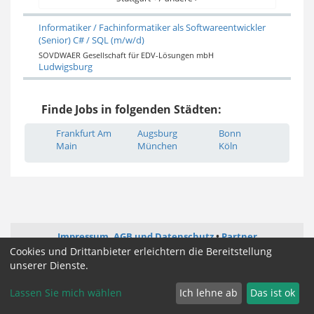
Informatiker / Fachinformatiker als Softwareentwickler
(Senior) C# / SQL (m/w/d)
SOVDWAER Gesellschaft für EDV-Lösungen mbH
Ludwigsburg
Finde Jobs in folgenden Städten:
Frankfurt Am
Augsburg
Bonn
Main
München
Köln
Impressum, AGB und Datenschutz
Partner
Cookies und Drittanbieter erleichtern die Bereitstellung
unserer Dienste.
Cookie Zustimmung ändern
Lassen Sie mich wählen
Ich lehne ab
Das ist ok